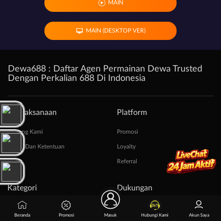
MAIN
MAIN (DESKTOP VER)
Dewa688 : Daftar Agen Permainan Dewa Trusted
Dengan Perkalian 688 Di Indonesia
Kebijaksanaan
Platform
Tentang Kami
Promosi
Syarat Dan Ketentuan
Loyalty
Referral
Kategori
Dukungan
Hot Games
+62882003517728
Beranda
Promosi
Masuk
Hubungi Kami
Akun Saya