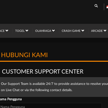
ACE
TOGEL
OLAHRAGA
CRASH GAME
ARCADE
HUBUNGI KAMI
CUSTOMER SUPPORT CENTER
Our Support Team is available 24/7 to provide assistance to resolve yo
on Live Chat or via the following contact details.
ama Pengguna