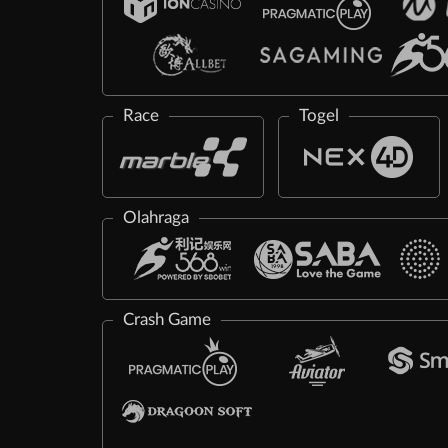
Race
Togel
Olahraga
Crash Game