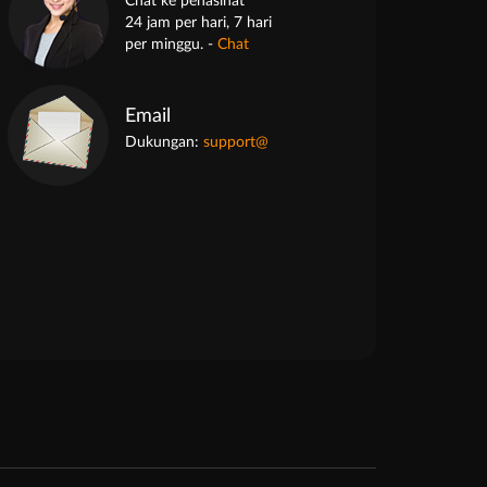
Chat ke penasihat
24 jam per hari, 7 hari
per minggu. -
Chat
Email
Dukungan:
support@