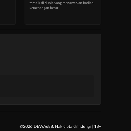
terbaik di dunia yang menawarkan hadiah
kemenangan besar
©2026 DEWA688. Hak cipta dilindungi | 18+