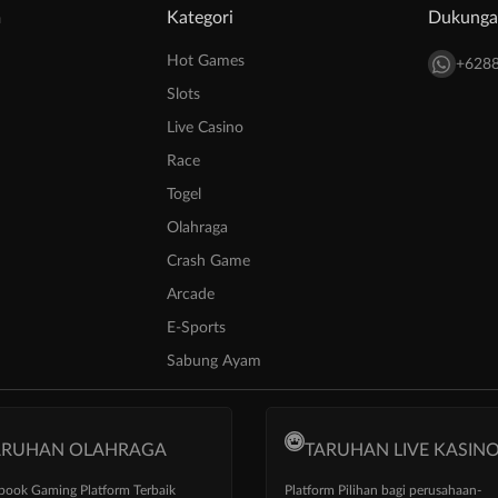
m
Kategori
Dukunga
Hot Games
+628
Slots
Live Casino
Race
Togel
Olahraga
Crash Game
Arcade
E-Sports
Sabung Ayam
ARUHAN OLAHRAGA
TARUHAN LIVE KASIN
book Gaming Platform Terbaik
Platform Pilihan bagi perusahaan-