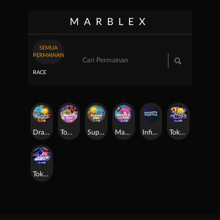
MARBLEX
SEMUA
PERMAINAN
RACE
Dragon Tiger
Tomorrow land
Super PK
Marble Run
Infinity Castle
Tokyo Drift Nitro
Tokyo Drift