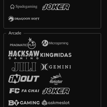
Arcade