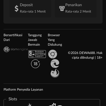
Deposit
Penarikan
Rata-rata 1 Menit
Rata-rata 2 Menit
Bersertifikasi
Tanggung
Browser
Dari
Jawab
Yang
Bermain
Didukung
©2026 DEWA688. Hak
cipta dilindungi | 18+
Platform Penyedia Layanan
Slots