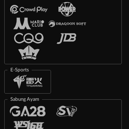
E-Sports
Sabung Ayam