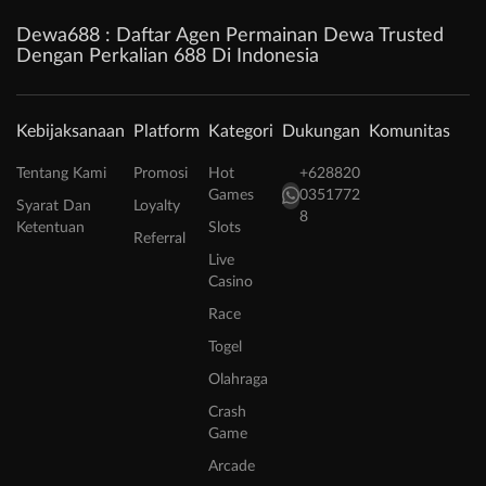
Dewa688 : Daftar Agen Permainan Dewa Trusted
Dengan Perkalian 688 Di Indonesia
Kebijaksanaan
Platform
Kategori
Dukungan
Komunitas
Tentang Kami
Promosi
Hot
+628820
Games
0351772
Syarat Dan
Loyalty
8
Ketentuan
Slots
Referral
Live
Casino
Race
Togel
Olahraga
Crash
Game
Arcade