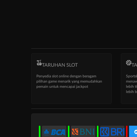
TARUHAN SLOT
T
Penyedia slot online dengan beragam
Sports
pilihan game menarik yang memudahkan
menawa
pemain untuk mencapai jackpot
lebih 
lebih 