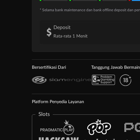
* Selama bank maintenance dan bank offline deposit dan pen
Deposit
Rata-rata 1 Menit
Bersertifikasi Dari
Tanggung Jawab Bermain
Platform Penyedia Layanan
Slots