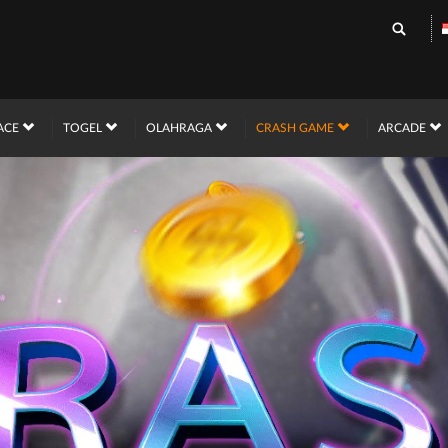
ACE
TOGEL
OLAHRAGA
CRASH GAME
ARCADE