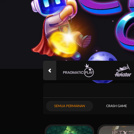
SEMUA PERMAINAN
CRASH GAME