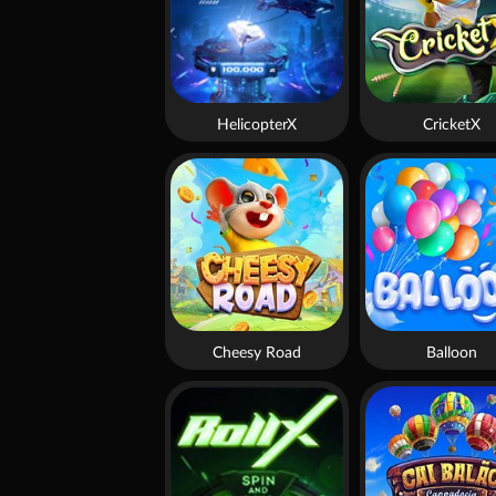
HelicopterX
CricketX
Cheesy Road
Balloon