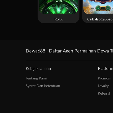
RollX
CaiBalaoCappad
Dewa688 : Daftar Agen Permainan Dewa Tr
Kebijaksanaan
Platfor
Tentang Kami
Promosi
Syarat Dan Ketentuan
Loyalty
Referral