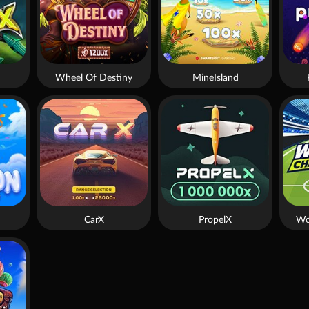
Wheel Of Destiny
MineIsland
CarX
PropelX
Wo