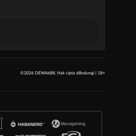
©2026 DEWA688. Hak cipta dilindungi | 18+