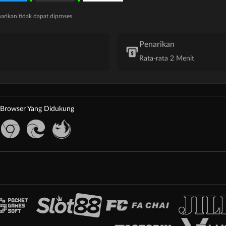
arikan tidak dapat diproses
Penarikan
Rata-rata 2 Menit
Browser Yang Didukung