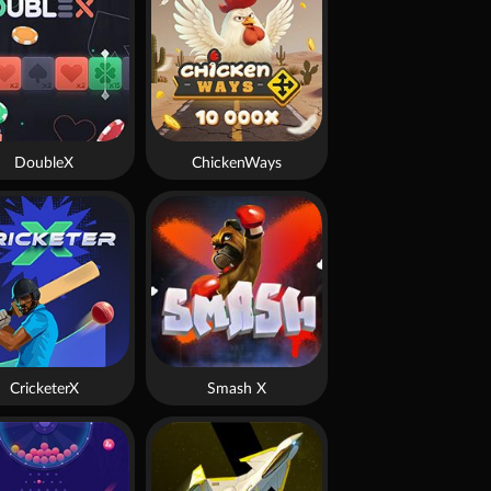
DoubleX
ChickenWays
CricketerX
Smash X