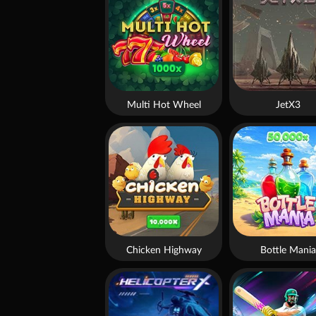
Multi Hot Wheel
JetX3
Chicken Highway
Bottle Mania