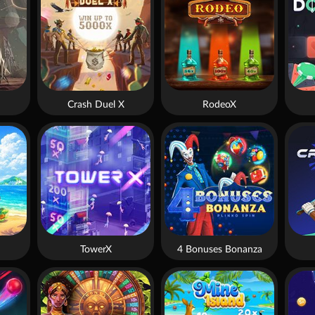
Crash Duel X
RodeoX
TowerX
4 Bonuses Bonanza