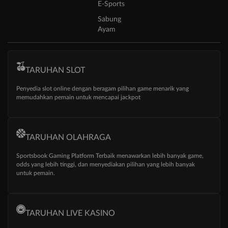
E-Sports
Sabung
Ayam
TARUHAN SLOT
Penyedia slot online dengan beragam pilihan game menarik yang
memudahkan pemain untuk mencapai jackpot
TARUHAN OLAHRAGA
Sportsbook Gaming Platform Terbaik menawarkan lebih banyak game,
odds yang lebih tinggi, dan menyediakan pilihan yang lebih banyak
untuk pemain.
TARUHAN LIVE KASINO