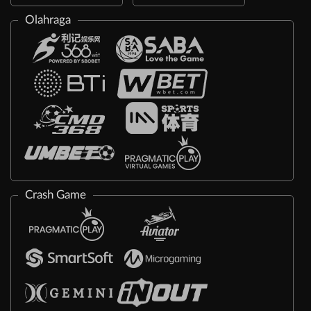
Olahraga
Crash Game