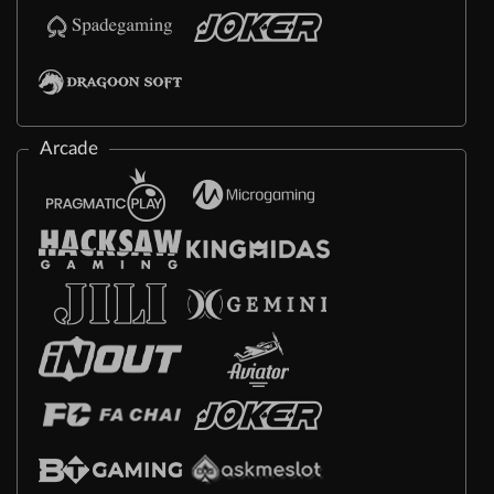
Arcade