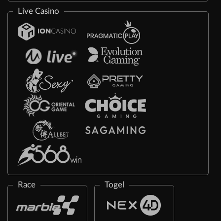
Live Casino
Race
Togel