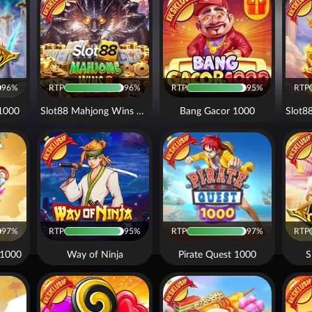
96%
RTP
96%
RTP
95%
RTP
1000
Slot88 Mahjong Wins 3 Black Scatter
Bang Gacor 1000
97%
RTP
95%
RTP
97%
RTP
 1000
Way of Ninja
Pirate Quest 1000
S