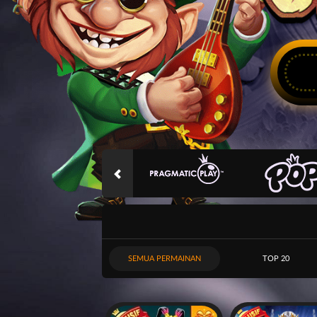
SEMUA PERMAINAN
TOP 20