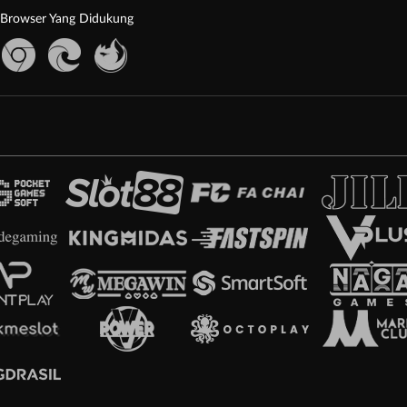
Browser Yang Didukung