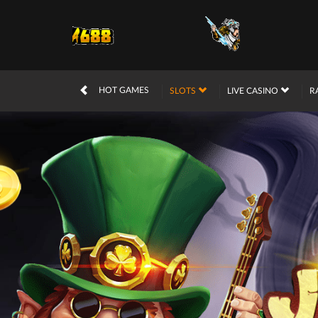
HOT GAMES
SLOTS
LIVE CASINO
R