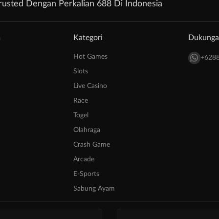
usted Dengan Perkalian 688 Di Indonesia
m
Kategori
Dukunga
Hot Games
+628
Slots
Live Casino
Race
Togel
Olahraga
Crash Game
Arcade
E-Sports
Sabung Ayam