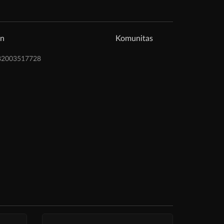
n
Komunitas
82003517728