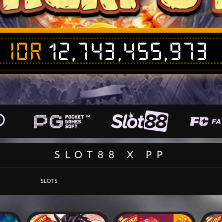
IDR
12,743,455,973
SLOT88 X PP
SLOTS