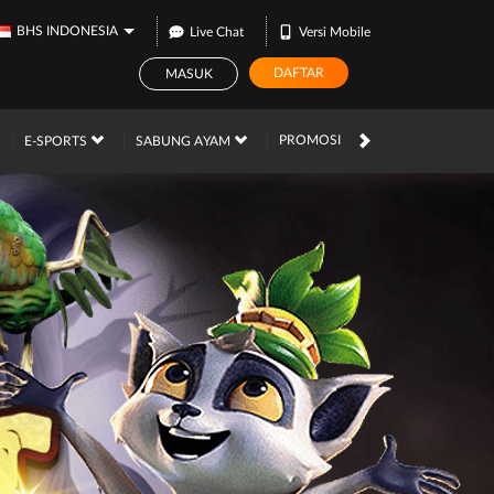
BHS INDONESIA
Live Chat
Versi Mobile
DAFTAR
MASUK
PROMOSI
E-SPORTS
SABUNG AYAM