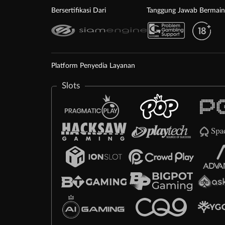
Bersertifikasi Dari
Tanggung Jawab Bermain
Platform Penyedia Layanan
Slots