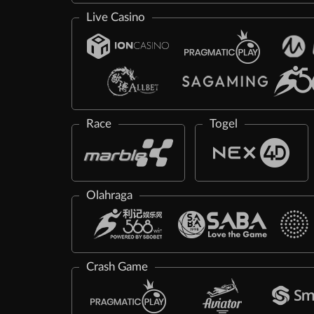
Live Casino
Race
Togel
Olahraga
Crash Game