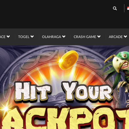
ACE
TOGEL
OLAHRAGA
CRASH GAME
ARCADE