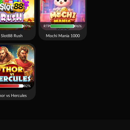
97%
RTP
96%
Slot88 Rush
Mochi Mania 1000
82%
hor vs Hercules