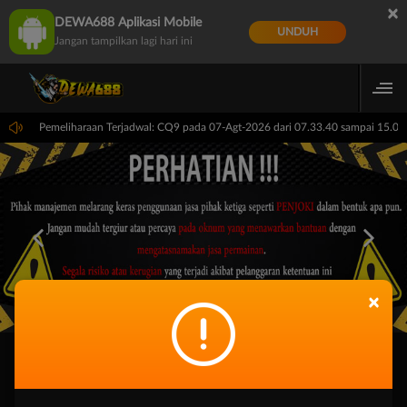
×
DEWA688 Aplikasi Mobile
UNDUH
Jangan tampilkan lagi hari ini
sia
Pemeliharaan Terjadwal: CQ9 pada 07-Agt-2026 dari 07.33.40 sampai 15.00.
×
JACKPOT
PLAY