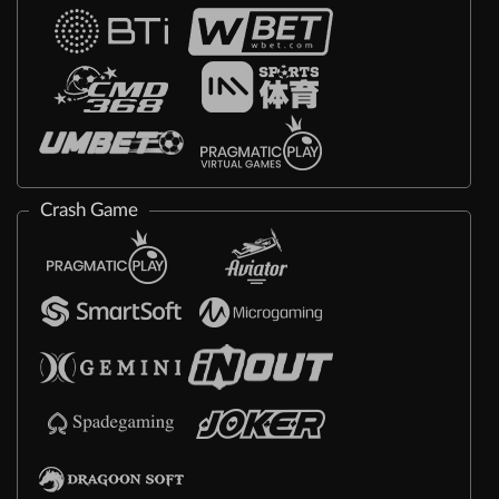
Crash Game