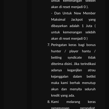
untuk kemenangan selebih
akan di reset menjadi 0 ).
- Dan Untuk New Member
Maksimal Jackpot yang
dibayarkan adalah 1 Juta (
untuk kemenangan selebih
akan di reset menjadi 0 )
Peringatan keras bagi bonus
hunter / player hantu /
betting syndicate tidak
diterima disini. Jika terindikasi
adanya keganjilan atrau
kejanggalan dalam betlist
maka kami berhak menutup
akun dan menyita seluruh
kredit yang ada.
Kami melarang keras
penggunaan perangkat,