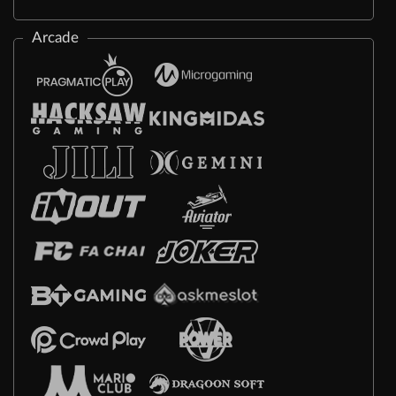
Arcade