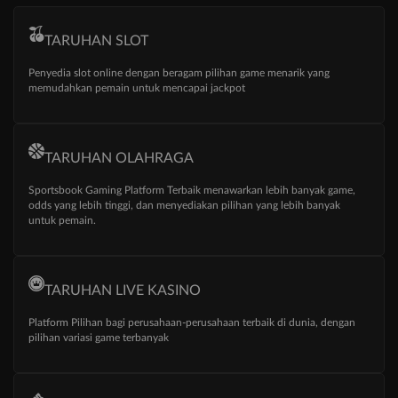
TARUHAN SLOT
Penyedia slot online dengan beragam pilihan game menarik yang
memudahkan pemain untuk mencapai jackpot
TARUHAN OLAHRAGA
Sportsbook Gaming Platform Terbaik menawarkan lebih banyak game,
odds yang lebih tinggi, dan menyediakan pilihan yang lebih banyak
untuk pemain.
TARUHAN LIVE KASINO
Platform Pilihan bagi perusahaan-perusahaan terbaik di dunia, dengan
pilihan variasi game terbanyak