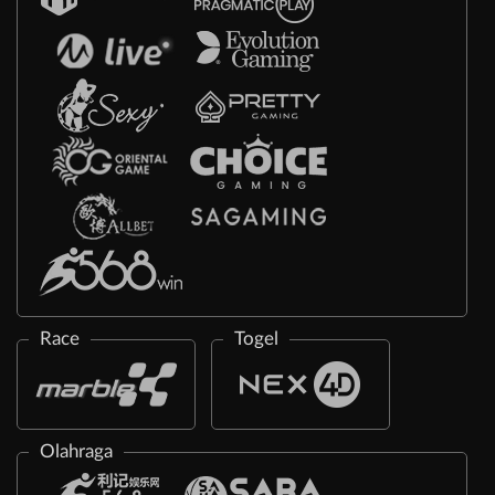
Race
Togel
Olahraga