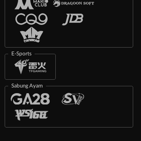
E-Sports
Sabung Ayam