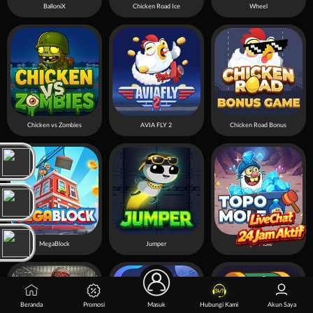
BalloniX
Chicken Road Ice
Wheel
Chicken vs Zombies
AVIA FLY 2
Chicken Road Bonus
MegaBlock
Jumper
Topo Mole
Beranda
Promosi
Masuk
Hubungi Kami
Akun Saya