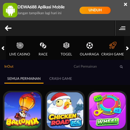
×
DEWA688 Aplikasi Mobile
UNDUH
Jangan tampilkan lagi hari ini
S
LIVE CASINO
RACE
TOGEL
OLAHRAGA
CRASH GAME
InOut
SEMUA PERMAINAN
CRASH GAME