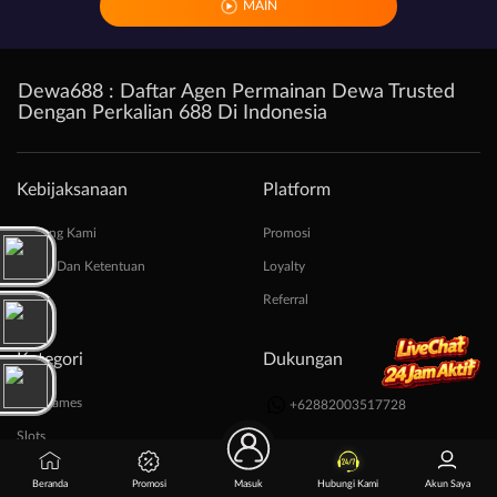
MAIN
Dewa688 : Daftar Agen Permainan Dewa Trusted
Dengan Perkalian 688 Di Indonesia
Kebijaksanaan
Platform
Tentang Kami
Promosi
Syarat Dan Ketentuan
Loyalty
Referral
Kategori
Dukungan
Hot Games
+62882003517728
Slots
Live Casino
Beranda
Promosi
Masuk
Hubungi Kami
Akun Saya