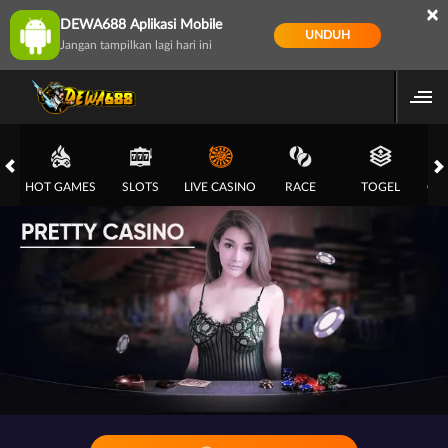
×
DEWA688 Aplikasi Mobile
UNDUH
Jangan tampilkan lagi hari ini
HOT GAMES
SLOTS
LIVE CASINO
RACE
TOGEL
OL