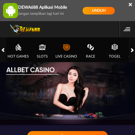
×
DEWA688 Aplikasi Mobile
UNDUH
Jangan tampilkan lagi hari ini
HOT GAMES
SLOTS
LIVE CASINO
RACE
TOGEL
OL