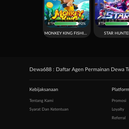
RTP
92%
RTP
MONKEY KING FISHING
STAR HUNTE
Dewa688 : Daftar Agen Permainan Dewa Tr
Kebijaksanaan
Platfor
Tentang Kami
Promosi
Syarat Dan Ketentuan
Loyalty
Referral