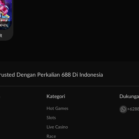
94%
R
usted Dengan Perkalian 688 Di Indonesia
m
Kategori
Dukunga
Hot Games
+628
Slots
Live Casino
Race