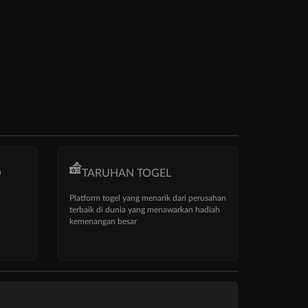
O
TARUHAN TOGEL
Platform togel yang menarik dari perusahan
terbaik di dunia yang menawarkan hadiah
kemenangan besar