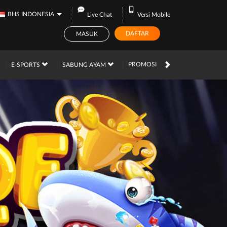
BHS INDONESIA
Live Chat
Versi Mobile
DAFTAR
MASUK
PROMOSI
E-SPORTS
SABUNG AYAM