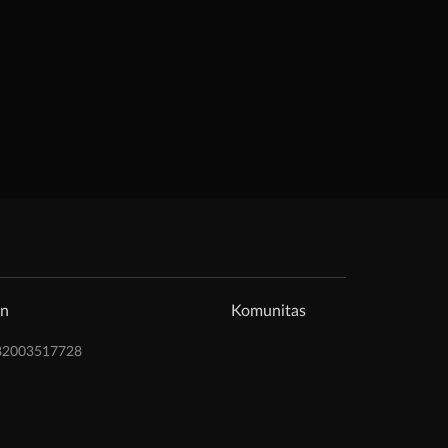
n
Komunitas
82003517728