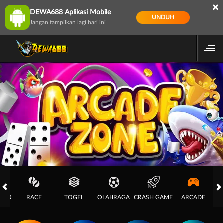
×
DEWA688 Aplikasi Mobile
UNDUH
Jangan tampilkan lagi hari ini
SINO
RACE
TOGEL
OLAHRAGA
CRASH GAME
ARCADE
E