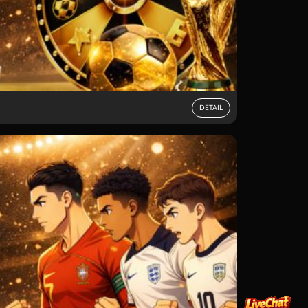
DETAIL