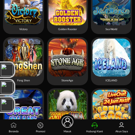
Victory
Golden Rooster
Sea World
Feng Shen
StoneAge
ICELAND
Beranda
Promosi
Masuk
Hubungi Kami
Akun Saya
Great Blue
Fortune Panda
Bonus Bears