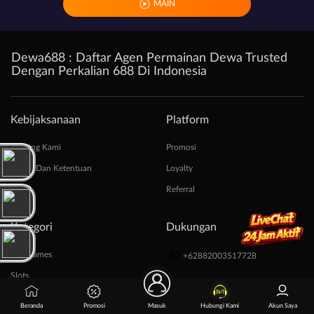
MAIN
Dewa688 : Daftar Agen Permainan Dewa Trusted
Dengan Perkalian 688 Di Indonesia
Kebijaksanaan
Platform
Tentang Kami
Promosi
Syarat Dan Ketentuan
Loyalty
Referral
Kategori
Dukungan
Hot Games
+62882003517728
Slots
Live Casino
Beranda
Promosi
Masuk
Hubungi Kami
Akun Saya