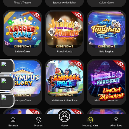
Pirate's Tresure
Speedy Andar Bahar
Colour Game
Ladder Game
Jhandi Munda
Bola Tangkas
Olympus Glory
KM Virtual Animal Race
KM Marble Knockout
Beranda
Promosi
Masuk
Hubungi Kami
Akun Saya