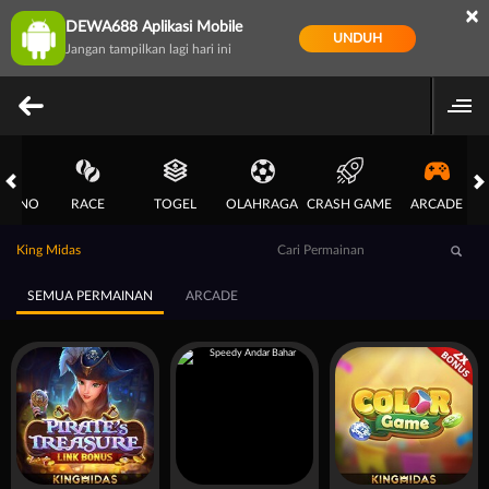
×
DEWA688 Aplikasi Mobile
UNDUH
Jangan tampilkan lagi hari ini
CASINO
RACE
TOGEL
OLAHRAGA
CRASH GAME
ARCADE
King Midas
SEMUA PERMAINAN
ARCADE